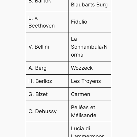
B. Bartók
Blaubarts Burg
L. v.
Fidelio
Beethoven
La
V. Bellini
Sonnambula/N
orma
A. Berg
Wozzeck
H. Berlioz
Les Troyens
G. Bizet
Carmen
Pelléas et
C. Debussy
Mélisande
Lucia di
Lammermoor,