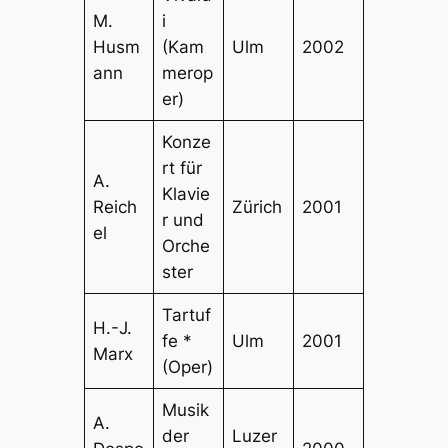
M.
i
Husm
(Kam
Ulm
2002
ann
merop
er)
Konze
rt für
A.
Klavie
Reich
Zürich
2001
r und
el
Orche
ster
Tartuf
H.-J.
fe *
Ulm
2001
Marx
(Oper)
Musik
A.
der
Luzer