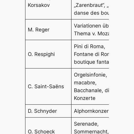
Korsakov
„Zarenbraut“, „Le
danse des bouffons“
Variationen über ein
M. Reger
Thema v. Mozart
Pini di Roma,
O. Respighi
Fontane di Roma, La
boutique fantasque
Orgelsinfonie, Danse
macabre,
C. Saint-Saëns
Bacchanale, div.
Konzerte
D. Schnyder
Alphornkonzert
Serenade,
O. Schoeck
Sommernacht,