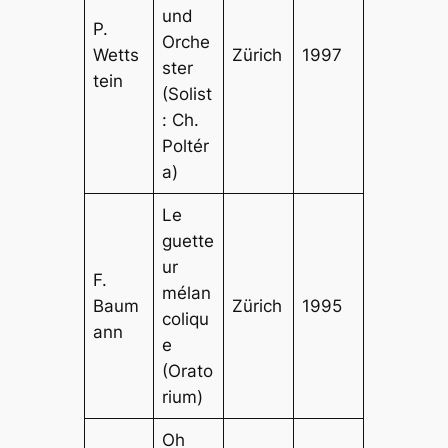
und
P.
Orche
Wetts
Zürich
1997
ster
tein
(Solist
: Ch.
Poltér
a)
Le
guette
ur
F.
mélan
Baum
Zürich
1995
coliqu
ann
e
(Orato
rium)
Oh