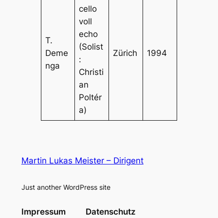
cello
voll
echo
T.
(Solist
Deme
Zürich
1994
:
nga
Christi
an
Poltér
a)
Martin Lukas Meister – Dirigent
Just another WordPress site
Impressum
Datenschutz