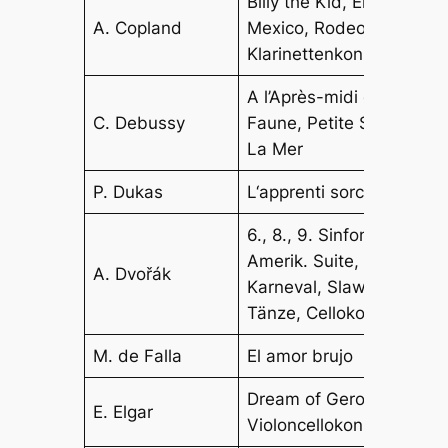
Billy the Kid, El Salon
A. Copland
Mexico, Rodeo,
Klarinettenkonzert
A l’Après-midi d’un
C. Debussy
Faune, Petite Suite,
La Mer
P. Dukas
L‘apprenti sorcier
6., 8., 9. Sinfonie,
Amerik. Suite,
A. Dvořák
Karneval, Slawische
Tänze, Cellokonzert
M. de Falla
El amor brujo
Dream of Gerontius,
E. Elgar
Violoncellokonzert