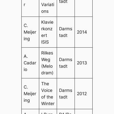
tadt
r
Variati
ons
Klavie
C.
rkonz
Darms
Meijer
2014
ert
tadt
ing
ISIS
Rilkes
A.
Weg
Darms
Cadar
2013
(Melo
tadt
io
dram)
The
C.
Voice
Darms
Meijer
2012
of the
tadt
ing
Winter