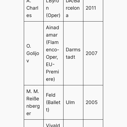
A.
LByro
DA/Ba
Charl
n
rcelon
2011
es
(Oper)
a
Ainad
amar
(Flam
O.
enco-
Darms
Golijo
2007
Oper,
tadt
v
EU-
Premi
ere)
M. M.
Feld
Reiße
(Ballet
Ulm
2005
nberg
t)
er
Vivald