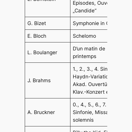
Episodes, Ouvertüre
„Candide“
G. Bizet
Symphonie in C
E. Bloch
Schelomo
D’un matin de
L. Boulanger
printemps
1., 2., 3., 4. Sinfonie,
Haydn-Variationen,
J. Brahms
Akad. Ouvertüre, 1.
Klav.-Konzert etc.
0., 4., 5., 6., 7.
A. Bruckner
Sinfonie, Missa
solemnis