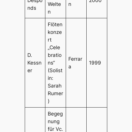
Despo
2000
Welte
n
nds
n
Flöten
konze
rt
„Cele
D.
bratio
Ferrar
Kessn
ns“
1999
a
er
(Solist
in:
Sarah
Rumer
)
Begeg
nung
für Vc.