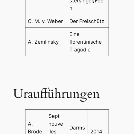
stersinger/Fee
n
C. M. v. Weber
Der Freischütz
Eine
A. Zemlinsky
florentinische
Tragödie
Uraufführungen
Sept
A.
nouve
Darms
Bröde
lles
2014