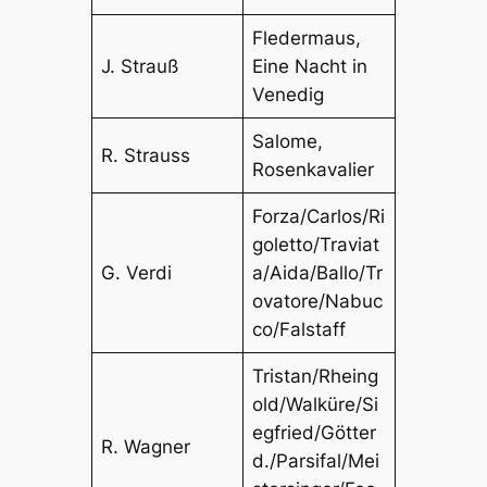
Fledermaus,
J. Strauß
Eine Nacht in
Venedig
Salome,
R. Strauss
Rosenkavalier
Forza/Carlos/Ri
goletto/Traviat
G. Verdi
a/Aida/Ballo/Tr
ovatore/Nabuc
co/Falstaff
Tristan/Rheing
old/Walküre/Si
egfried/Götter
R. Wagner
d./Parsifal/Mei