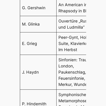
An American in Paris,
G. Gershwin
Rhapsody in Blue
Ouvertüre „Ruslan
M. Glinka
und Ludmilla”
Peer-Gynt, Holberg-
E. Grieg
Suite, Klavierkonzert,
Im Herbst
Sinfonien: Trauer,
London,
J. Haydn
Paukenschlag, Uhr,
Feuersinfonie,
Merkur, Wunder
Symphonische
Metamorphosen,
P. Hindemith