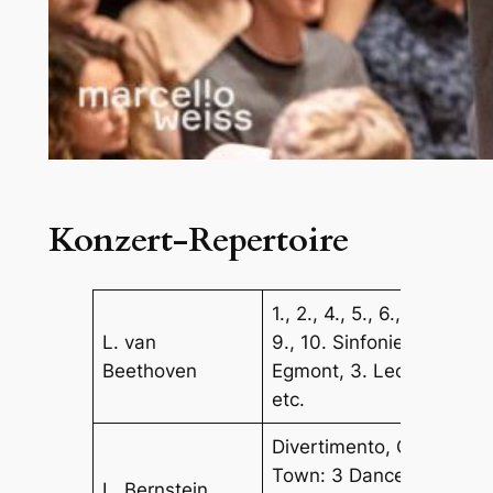
Konzert-Repertoire
1., 2., 4., 5., 6., 7., 8.,
L. van
9., 10. Sinfonie,
Beethoven
Egmont, 3. Leonore
etc.
Divertimento, On the
Town: 3 Dance
L. Bernstein