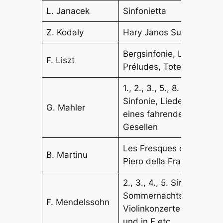
L. Janacek
Sinfonietta
Z. Kodaly
Hary Janos Suite
Bergsinfonie, Les
F. Liszt
Préludes, Totentanz
1., 2., 3., 5., 8.
Sinfonie, Lieder
G. Mahler
eines fahrenden
Gesellen
Les Fresques de
B. Martinu
Piero della Francesca
2., 3., 4., 5. Sinfonie,
Sommernachtstraum,
F. Mendelssohn
Violinkonzerte in D
und in E etc.