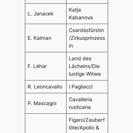
Katja
L. Janacek
Kabanova
Csardásfürstin
E. Kalman
/Zirkusprinzess
in
Land des
F. Léhar
Lächelns/Die
lustige Witwe
R. Leoncavallo
I Pagliacci
Cavalleria
P. Mascagni
rusticana
Figaro/Zauberf
löte/Apollo &