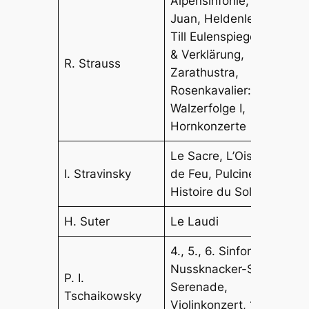
Alpensinfonie, Don
Juan, Heldenleben,
Till Eulenspiegel, Tod
& Verklärung,
R. Strauss
Zarathustra,
Rosenkavalier:
Walzerfolge I,
Hornkonzerte
Le Sacre, L’Oiseau
I. Stravinsky
de Feu, Pulcinella,
Histoire du Soldat
H. Suter
Le Laudi
4., 5., 6. Sinfonie,
Nussknacker-Suite,
P. I.
Serenade,
Tschaikowsky
Violinkonzert, 1.